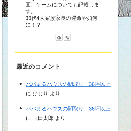
画、ゲームについても記載しま
す。
30代4人家族家長の運命や如何
に！？
最近のコメント
パパまるハウスの間取り 36坪以上
に
ひじり
より
パパまるハウスの間取り 36坪以上
に
山田太郎
より