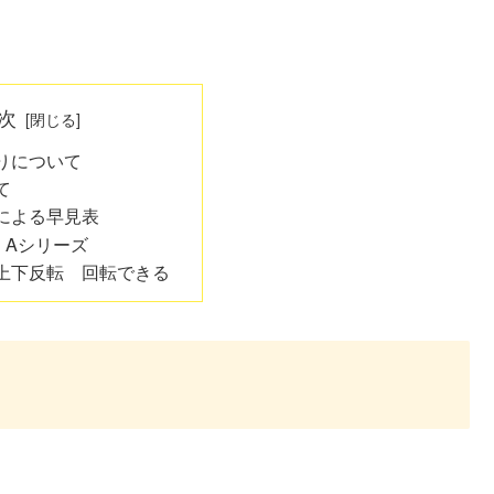
次
りについて
て
による早見表
 Aシリーズ
上下反転 回転できる