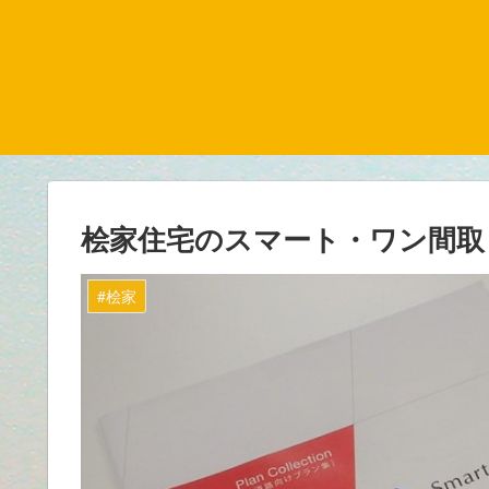
桧家住宅のスマート・ワン間取
#桧家