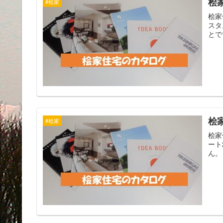
桧
#桧家
桧家
スタ
とで
桧
#桧家
桧家
ート
ん。