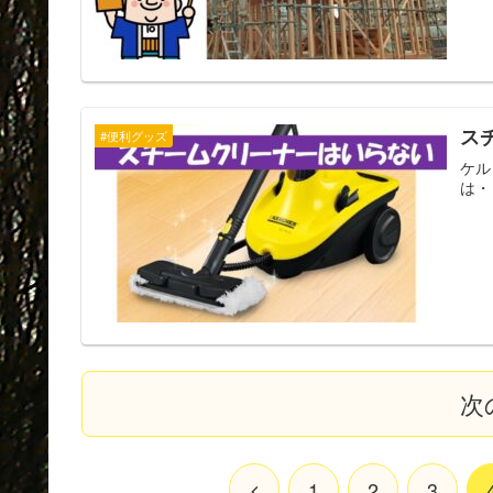
ス
#便利グッズ
ケル
は・
次
1
2
3