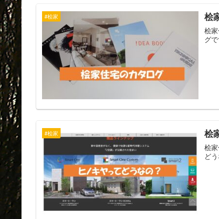
桧
#桧家
桧家
グで
桧
#桧家
桧家
どう