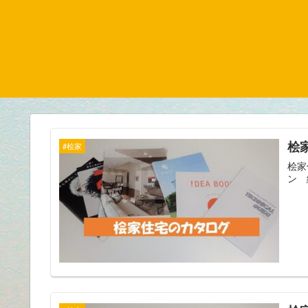
桧
#桧家
桧家
ン 