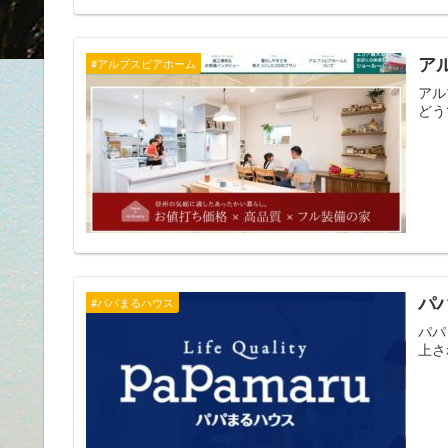
ア
#アルプスピアホーム
アル
どう
パ
#パパまるハウス
パパ
上さ