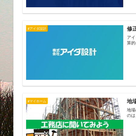
修
#アイダ設計
アイ
算的
地
#マイホーム
地場
のは