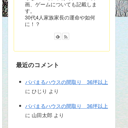
画、ゲームについても記載しま
す。
30代4人家族家長の運命や如何
に！？
最近のコメント
パパまるハウスの間取り 36坪以上
に
ひじり
より
パパまるハウスの間取り 36坪以上
に
山田太郎
より